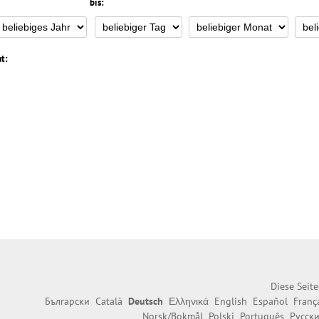
bis:
t:
Diese Seit
Български
Català
Deutsch
Ελληνικά
English
Español
Franç
Norsk/Bokmål
Polski
Português
Русск