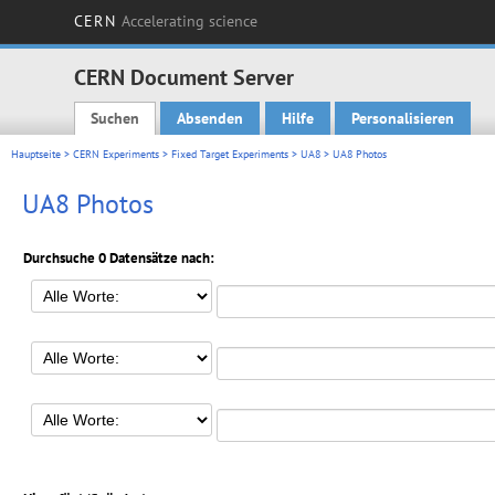
CERN
Accelerating science
CERN Document Server
Suchen
Absenden
Hilfe
Personalisieren
Main menu
Hauptseite
>
CERN Experiments
>
Fixed Target Experiments
>
UA8
> UA8 Photos
UA8 Photos
Durchsuche 0 Datensätze nach: