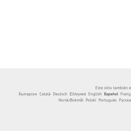
Este sitio también e
Български
Català
Deutsch
Ελληνικά
English
Español
Franç
Norsk/Bokmål
Polski
Português
Русск