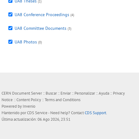
UA8 Theses
(1)
UA8 Conference Proceedings
(4)
UA8 Committee Documents
(3)
UA8 Photos
(0)
CERN Document Server ::
Buscar
::
Enviar
::
Personalizar
::
Ayuda
::
Privacy
Notice
::
Content Policy
::
Terms and Conditions
Powered by
Invenio
Mantenido por
CDS Service
- Need help? Contact
CDS Support
.
Última actualización: 06 Ago 2026, 23:51