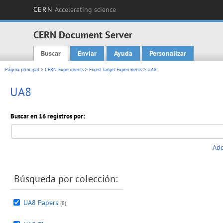
CERN
Accelerating science
CERN Document Server
Buscar
Enviar
Ayuda
Personalizar
Main menu
Página principal
>
CERN Experiments
>
Fixed Target Experiments
> UA8
UA8
Buscar en 16 registros por:
Add
Búsqueda por colección:
UA8 Papers
(8)