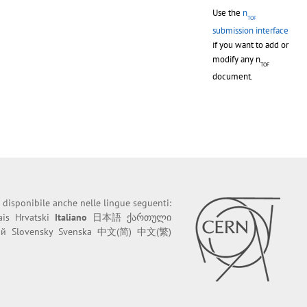
Use the
n
TOF
submission interface
if you want to add or
modify any n
TOF
document.
 disponibile anche nelle lingue seguenti:
ais
Hrvatski
Italiano
日本語
ქართული
ий
Slovensky
Svenska
中文(简)
中文(繁)