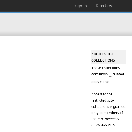
Sign in
Directory
ABOUT n_TOF
COLLECTIONS
These collections
contains
n
related
TOF
documents.
Access to the
restricted sub-
collections is granted
only to members of
the
ntof-members
CERN e-Group.