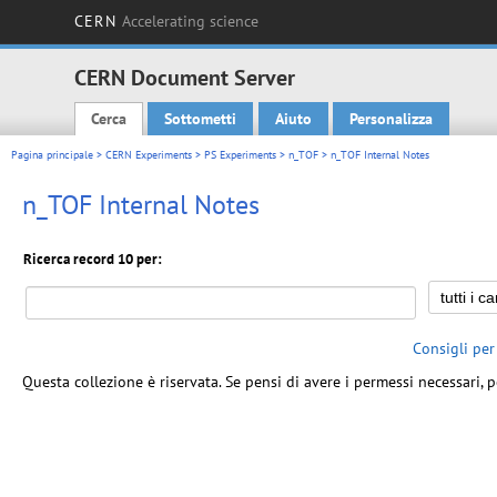
CERN
Accelerating science
CERN Document Server
Cerca
Sottometti
Aiuto
Personalizza
Main menu
Pagina principale
>
CERN Experiments
>
PS Experiments
>
n_TOF
> n_TOF Internal Notes
n_TOF Internal Notes
Ricerca record 10 per:
Consigli per
Questa collezione è riservata. Se pensi di avere i permessi necessari, p