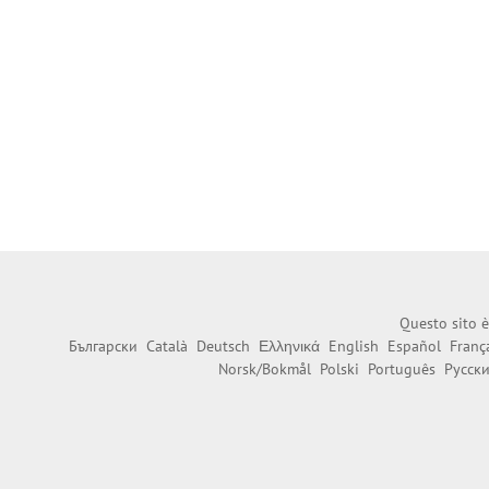
Questo sito è
Български
Català
Deutsch
Ελληνικά
English
Español
Franç
Norsk/Bokmål
Polski
Português
Русск