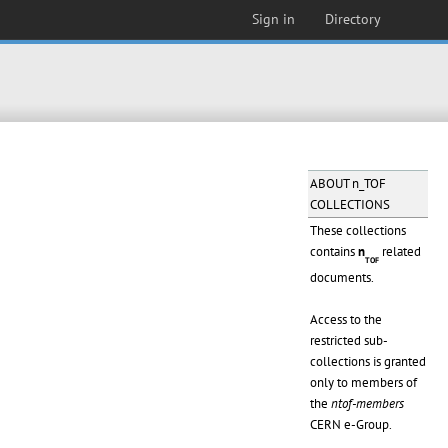
Sign in
Directory
ABOUT n_TOF
COLLECTIONS
These collections
contains
n
related
TOF
documents.
Access to the
restricted sub-
collections is granted
only to members of
the
ntof-members
CERN e-Group.