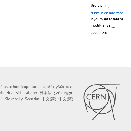
Use the
n
TOF
submission interface
if you want to add or
modify any n
TOF
document.
ή είναι διαθέσιμη και στις εξής γλώσσες:
ais
Hrvatski
Italiano
日本語
ქართული
ий
Slovensky
Svenska
中文(简)
中文(繁)