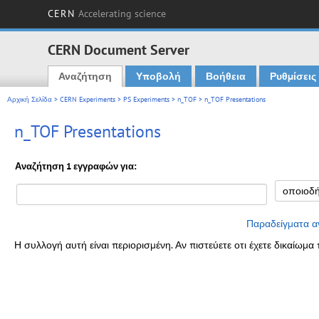
CERN
Accelerating science
CERN Document Server
Αναζήτηση
Υποβολή
Βοήθεια
Ρυθμίσεις
Main menu
Αρχική Σελίδα
>
CERN Experiments
>
PS Experiments
>
n_TOF
> n_TOF Presentations
n_TOF Presentations
Αναζήτηση 1 εγγραφών για:
Παραδείγματα α
Η συλλογή αυτή είναι περιορισμένη. Αν πιστεύετε οτι έχετε δικαίω