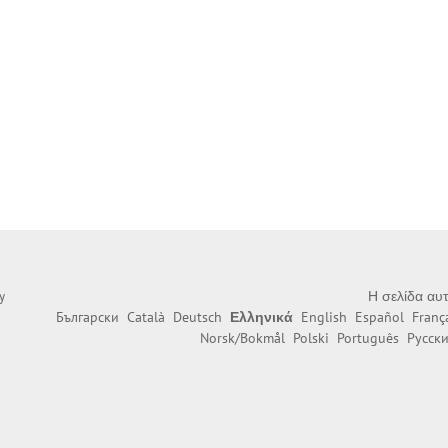
Η σελίδα αυτ
y
Български
Català
Deutsch
Ελληνικά
English
Español
Franç
Norsk/Bokmål
Polski
Português
Русск