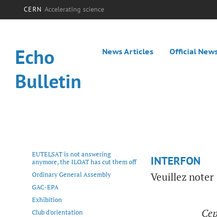
CERN
Accelerating science
Echo
News Articles
Official New
Bulletin
EUTELSAT is not answering
INTERFON
anymore, the ILOAT has cut them off
Ordinary General Assembly
Veuillez noter 
GAC-EPA
Exhibition
Cep
Club d'orientation