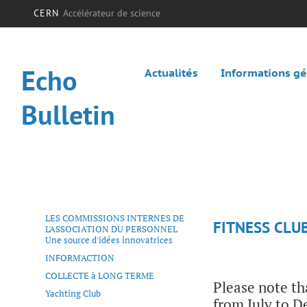
CERN
Accélérateur de science
Echo
Actualités
Informations g
Bulletin
LES COMMISSIONS INTERNES DE
FITNESS CLU
L'ASSOCIATION DU PERSONNEL
Une source d'idées innovatrices
INFORM'ACTION
COLLECTE à LONG TERME
Please note tha
Yachting Club
from July to 