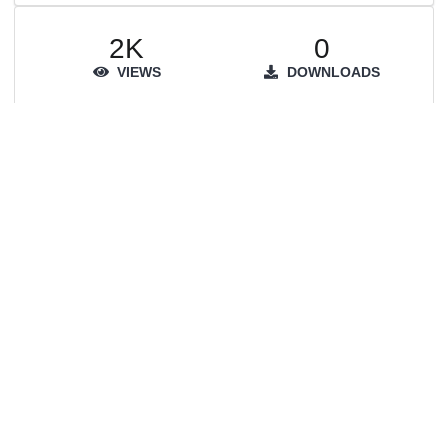
2K
0
VIEWS
DOWNLOADS
Show more details
Versions
Copy latest version link
Communities