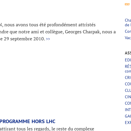
Cha
, nous avons tous été profondément attristés
de 
ndre que notre ami et collègue, Georges Charpak, nous a
Com
Vac
 le 29 septembre 2010.
>>
AS
ED
RÉ
con
CR
CO
CL
CI
CO
IN
GA
 PROGRAMME HORS LHC
EX
ttirant tous les regards, le reste du complexe