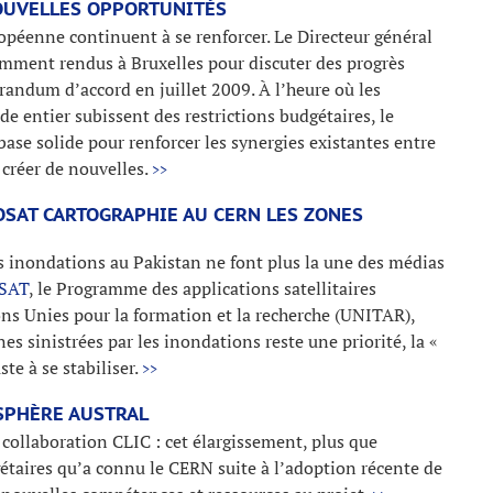
NOUVELLES OPPORTUNITÉS
opéenne continuent à se renforcer. Le Directeur général
cemment rendus à Bruxelles pour discuter des progrès
andum d’accord en juillet 2009. À l’heure où les
 entier subissent des restrictions budgétaires, le
e solide pour renforcer les synergies existantes entre
créer de nouvelles.
>>
OSAT CARTOGRAPHIE AU CERN LES ZONES
es inondations au Pakistan ne font plus la une des médias
SAT
, le Programme des applications satellitaires
ons Unies pour la formation et la recherche (UNITAR),
s sinistrées par les inondations reste une priorité, la «
e à se stabiliser.
>>
ISPHÈRE AUSTRAL
la collaboration CLIC : cet élargissement, plus que
étaires qu’a connu le CERN suite à l’adoption récente de