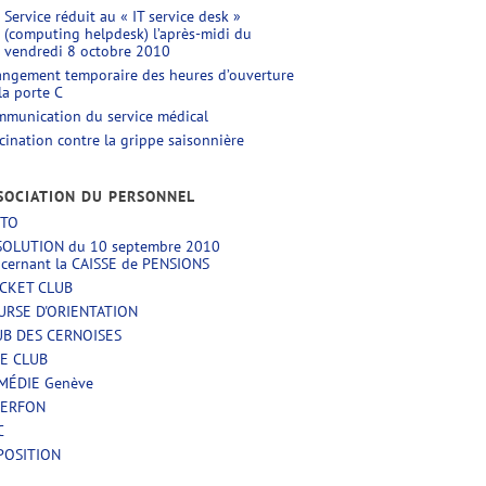
Service réduit au « IT service desk »
(computing helpdesk) l’après-midi du
vendredi 8 octobre 2010
ngement temporaire des heures d’ouverture
la porte C
munication du service médical
cination contre la grippe saisonnière
SOCIATION DU PERSONNEL
ITO
SOLUTION du 10 septembre 2010
cernant la CAISSE de PENSIONS
ICKET CLUB
URSE D'ORIENTATION
UB DES CERNOISES
NE CLUB
MÉDIE Genève
TERFON
C
POSITION