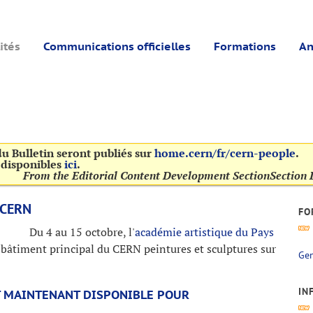
ités
Communications officielles
Formations
An
 du Bulletin seront publiés sur
home.cern/fr/cern-people
.
t disponibles
ici
.
From the Editorial Content Development Section
Section 
 CERN
FO
Du 4 au 15 octobre, l'
académie artistique du Pays
 bâtiment principal du CERN peintures et sculptures sur
Gen
IN
T MAINTENANT DISPONIBLE POUR