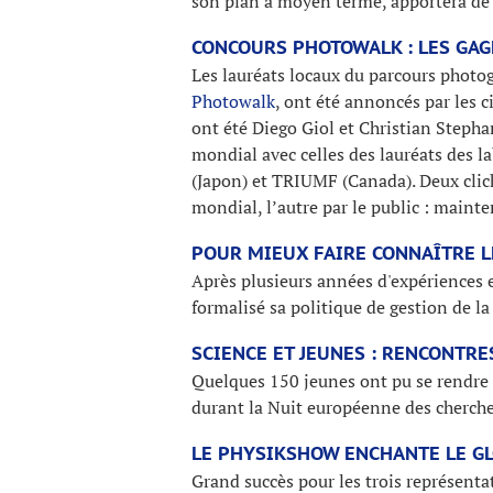
son plan à moyen terme, apportera de 
CONCOURS PHOTOWALK : LES GA
Les lauréats locaux du parcours photog
Photowalk
, ont été annoncés par les c
ont été Diego Giol et Christian Stepha
mondial avec celles des lauréats des 
(Japon) et TRIUMF (Canada). Deux clich
mondial, l’autre par le public : mainte
POUR MIEUX FAIRE CONNAÎTRE L
Après plusieurs années d'expériences e
formalisé sa politique de gestion de la 
SCIENCE ET JEUNES : RENCONTR
Quelques 150 jeunes ont pu se rendre 
durant la Nuit européenne des cherch
LE PHYSIKSHOW ENCHANTE LE G
Grand succès pour les trois représent