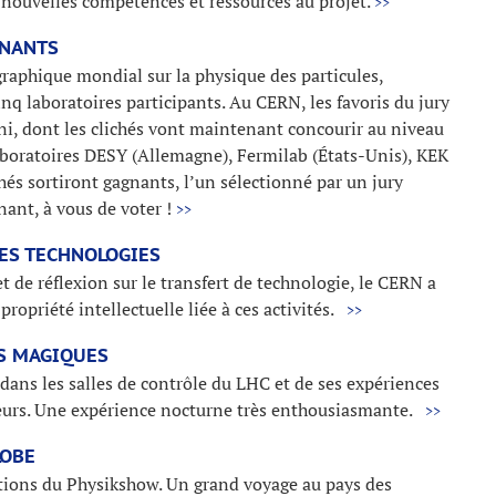
nouvelles compétences et ressources au projet.
>>
GNANTS
raphique mondial sur la physique des particules,
inq laboratoires participants. Au CERN, les favoris du jury
ni, dont les clichés vont maintenant concourir au niveau
laboratoires DESY (Allemagne), Fermilab (États-Unis), KEK
és sortiront gagnants, l’un sélectionné par un jury
nant, à vous de voter !
>>
ES TECHNOLOGIES
t de réflexion sur le transfert de technologie, le CERN a
propriété intellectuelle liée à ces activités.
>>
ES MAGIQUES
dans les salles de contrôle du LHC et de ses expériences
eurs. Une expérience nocturne très enthousiasmante.
>>
LOBE
ations du Physikshow. Un grand voyage au pays des