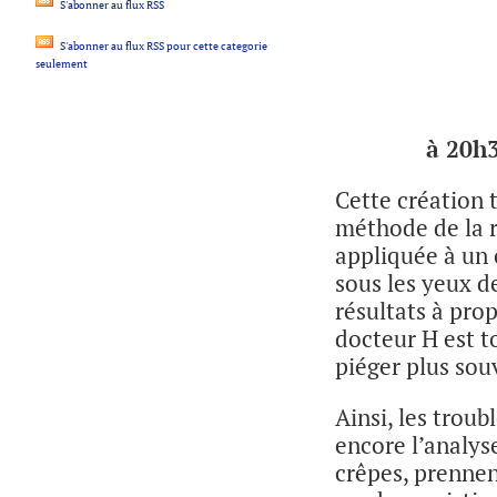
S'abonner au flux RSS
S'abonner au flux RSS pour cette categorie
seulement
à 20h3
Cette création 
méthode de la r
appliquée à un o
sous les yeux d
résultats à prop
docteur H est t
piéger plus souv
Ainsi, les trou
encore l’analys
crêpes, prenne