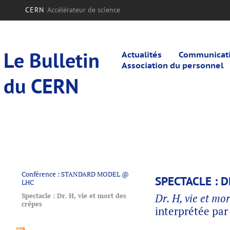
CERN
Accélérateur de science
Le Bulletin
Actualités
Communicatio
Association du personnel
du CERN
Conférence : STANDARD MODEL @
SPECTACLE : D
LHC
Spectacle : Dr. H, vie et mort des
Dr. H, vie et mo
crêpes
interprétée par