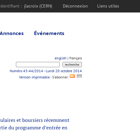
dentifiant :
jlacroix (CERN)
Déconnexion
Liens utiles
Annonces
Événements
english
| français
Numéro 43-44/2014 - Lundi 20 octobre 2014
Version imprimable
- S'abonner:
ulaires et boursiers récemment
artie du programme d’entrée en