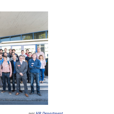
par
HR Department