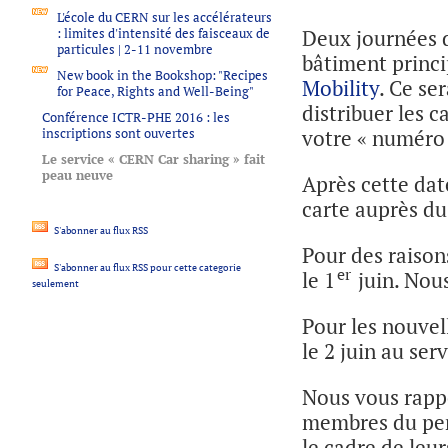
L'école du CERN sur les accélérateurs
: limites d'intensité des faisceaux de
Deux journées d
particules | 2-11 novembre
bâtiment princi
New book in the Bookshop: "Recipes
Mobility
. Ce se
for Peace, Rights and Well-Being"
distribuer les 
Conférence ICTR-PHE 2016 : les
inscriptions sont ouvertes
votre « numéro 
Le service « CERN Car sharing » fait
peau neuve
Après cette date
carte auprès d
S'abonner au flux RSS
Pour des raison
S'abonner au flux RSS pour cette categorie
er
le 1
juin. Nou
seulement
Pour les nouvel
le 2 juin au ser
Nous vous rappe
membres du per
le cadre de leu