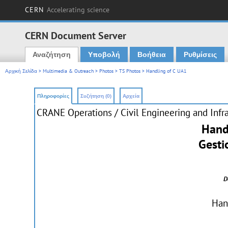
CERN
Accelerating science
CERN Document Server
Αναζήτηση
Υποβολή
Βοήθεια
Ρυθμίσεις
Main menu
Αρχική Σελίδα
>
Multimedia & Outreach
>
Photos
>
TS Photos
> Handling of C UA1
Πληροφορίες
Συζήτηση (0)
Αρχεία
CRANE Operations / Civil Engineering and Infra
Hand
Gesti
D
Han