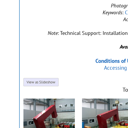
Photog
Keywords
:
C
Ac
Note
: Technical Support: Installati
Avai
Conditions of
Accessing 
View as Slideshow
To