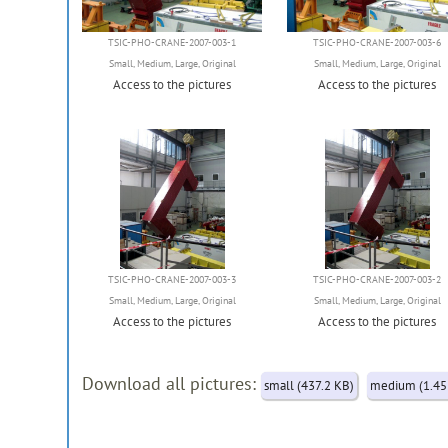
TSIC-PHO-CRANE-2007-003-1
TSIC-PHO-CRANE-2007-003-6
Small
,
Medium
,
Large
,
Original
Small
,
Medium
,
Large
,
Original
Access to the pictures
Access to the pictures
TSIC-PHO-CRANE-2007-003-3
TSIC-PHO-CRANE-2007-003-2
Small
,
Medium
,
Large
,
Original
Small
,
Medium
,
Large
,
Original
Access to the pictures
Access to the pictures
Download all pictures:
small (437.2 KB)
medium (1.45