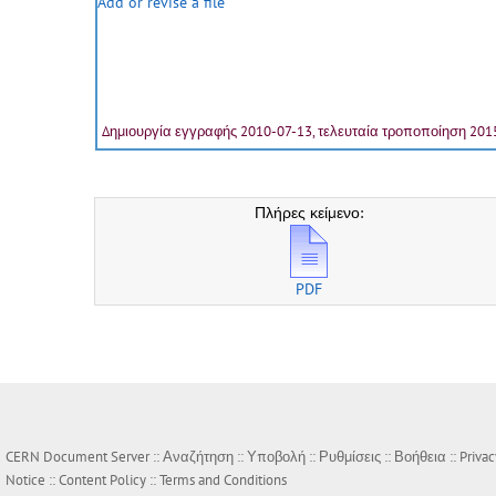
Add or revise a file
Δημιουργία εγγραφής 2010-07-13, τελευταία τροποποίηση 201
Πλήρες κείμενο:
PDF
CERN Document Server ::
Αναζήτηση
::
Υποβολή
::
Ρυθμίσεις
::
Βοήθεια
::
Privac
Notice
::
Content Policy
::
Terms and Conditions