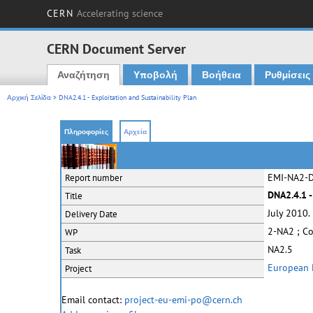
CERN
Accelerating science
CERN Document Server
Αναζήτηση
Υποβολή
Βοήθεια
Ρυθμίσεις
Main menu
Αρχική Σελίδα
> DNA2.4.1 - Exploitation and Sustainability Plan
Πληροφορίες
Αρχεία
EMI-NA2-D
Report number
DNA2.4.1 -
Title
July 2010.
Delivery Date
2-NA2 ; C
WP
NA2.5
Task
European M
Project
Email contact:
project-eu-emi-po@cern.ch