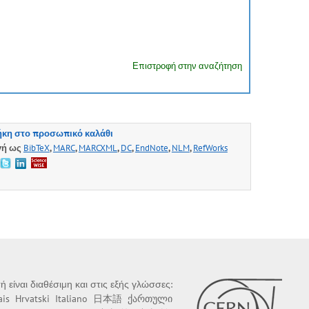
Επιστροφή στην αναζήτηση
κη στο προσωπικό καλάθι
γή ως
BibTeX
,
MARC
,
MARCXML
,
DC
,
EndNote
,
NLM
,
RefWorks
ή είναι διαθέσιμη και στις εξής γλώσσες:
ais
Hrvatski
Italiano
日本語
ქართული