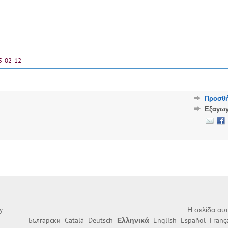
5-02-12
Προσθή
Εξαγω
Η σελίδα αυτ
y
Български
Català
Deutsch
Ελληνικά
English
Español
Franç