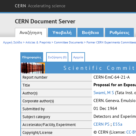
CERN
Accelerating science
CERN Document Server
Αναζήτηση
Υποβολή
Βοήθεια
Ρυθμίσεις
Main menu
Αρχική Σελίδα
>
Articles & Preprints
>
Committee Documents
>
Former CERN Experiments Committees
Πληροφορίες
Συζήτηση (0)
Αρχεία
Scientific Commit
CERN-EmC-64-21-A
Report number
Proposal for an Expos
Title
Swami, M S
(Tata Inst.
Author(s)
CERN. Geneva. Emulsi
Corporate
author(s)
01 Dec 1964
Submitted by
Detectors and Experim
Subject category
CERN PS
;
E55a
Accelerator/Facility, Experiment
© CERN (License:
CC-B
Copyright/License