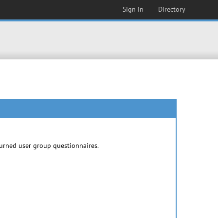
Sign in
Directory
urned user group questionnaires.