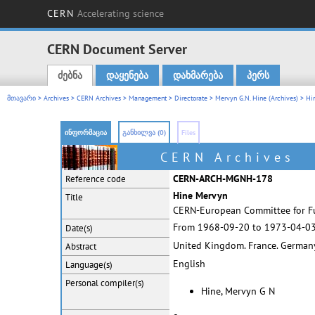
CERN
Accelerating science
CERN Document Server
ძებნა
დაყენება
დახმარება
პერს
Main menu
მთავარი
>
Archives
>
CERN Archives
>
Management
>
Directorate
>
Mervyn G.N. Hine (Archives)
> Hi
ინფორმაცია
განხილვა (0)
Files
CERN Archives
CERN-ARCH-MGNH-178
Reference code
Hine Mervyn
Title
CERN-European Committee for Fut
From 1968-09-20 to 1973-04-0
Date(s)
United Kingdom. France. Germany. 
Abstract
English
Language(s)
Personal
compiler(s)
Hine, Mervyn G N