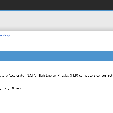
ne Mervyn
ure Accelerator (ECFA) High Energy Physics (HEP) computers census, ret
3
Italy. Others.