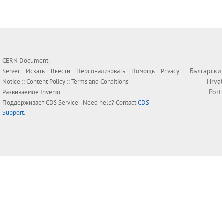
CERN Document
Български
Server ::
Искать
::
Внести
::
Персонализовать
::
Помощь
::
Privacy
Hrva
Notice
::
Content Policy
::
Terms and Conditions
Por
Развиваемое
Invenio
Поддерживает
CDS Service
- Need help? Contact
CDS
Support
.