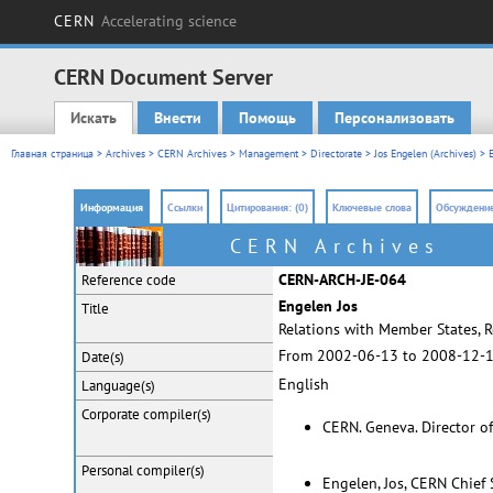
CERN
Accelerating science
CERN Document Server
Искать
Внести
Помощь
Персонализовать
Main menu
Главная страница
>
Archives
>
CERN Archives
>
Management
>
Directorate
>
Jos Engelen (Archives)
> E
Информация
Ссылки
Цитирования: (0)
Ключевые слова
Обсуждение
CERN Archives
CERN-ARCH-JE-064
Reference code
Engelen Jos
Title
Relations with Member States,
From 2002-06-13 to 2008-12-
Date(s)
English
Language(s)
Corporate
compiler(s)
CERN. Geneva. Director o
Personal
compiler(s)
Engelen, Jos, CERN Chief 