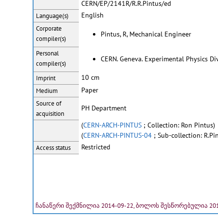
CERN/EP/2141R/R.R.Pintus/ed
English
Language(s)
Corporate
Pintus, R, Mechanical Engineer
compiler(s)
Personal
CERN. Geneva. Experimental Physics Div
compiler(s)
10 cm
Imprint
Paper
Medium
Source of
PH Department
acquisition
(
CERN-ARCH-PINTUS
; Collection: Ron Pintus)
(
CERN-ARCH-PINTUS-04
; Sub-collection: R.P
Restricted
Access status
ჩანაწერი შექმნილია 2014-09-22, ბოლოს შესწორებულია 201