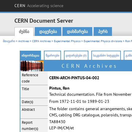
CERN
Accelerating science
CERN Document Server
ძებნა
დაყენება
დახმარება
პერს
Main menu
მთავარი
>
Archives
>
CERN Archives
>
Experimental Physics
>
Experimental Physics divisions
>
Ron P
ინფორმაცია
წყაროები
ციტირებები (0)
საკვანძო სიტყვები
განხ
CERN Archives
Reference
CERN-ARCH-PINTUS-04-002
code
Pintus, Ron
Title
Technical documentation. File from November
From 1972-11-01 to 1989-01-23
Date(s)
The folder contains general arrangements, ske
Abstract
CMS, cabling DRG catalogue, polaroids, transp
TA88430
Report
LEP-IM/CM/et
number(s)