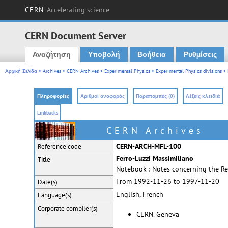
CERN
Accelerating science
CERN Document Server
Αναζήτηση
Υποβολή
Βοήθεια
Ρυθμίσεις
Main menu
Αρχική Σελίδα
>
Archives
>
CERN Archives
>
Experimental Physics
>
Experimental Physics divisions
>
Πληροφορίες
Αριθμοί αναφοράς
Παραπομπές (0)
Λέξεις κλειδιά
Linkbacks
CERN Archives
CERN-ARCH-MFL-100
Reference code
Ferro-Luzzi Massimiliano
Title
Notebook : Notes concerning the 
From 1992-11-26 to 1997-11-20
Date(s)
English, French
Language(s)
Corporate
compiler(s)
CERN. Geneva