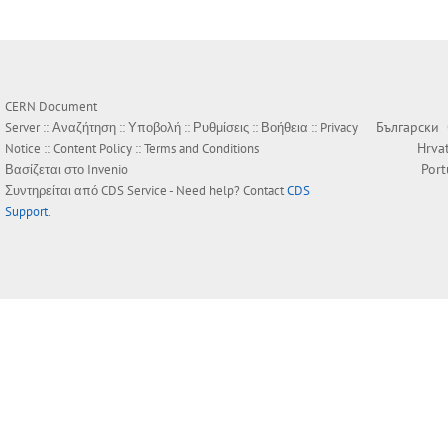
CERN Document
Български
Server ::
Αναζήτηση
::
Υποβολή
::
Ρυθμίσεις
::
Βοήθεια
::
Privacy
Hrva
Notice
::
Content Policy
::
Terms and Conditions
Por
Βασίζεται στο
Invenio
Συντηρείται από
CDS Service
- Need help? Contact
CDS
Support
.