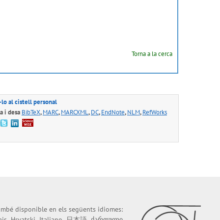
Torna a la cerca
lo al cistell personal
 i desa
BibTeX
,
MARC
,
MARCXML
,
DC
,
EndNote
,
NLM
,
RefWorks
també disponible en els següents idiomes:
ais
Hrvatski
Italiano
日本語
ქართული