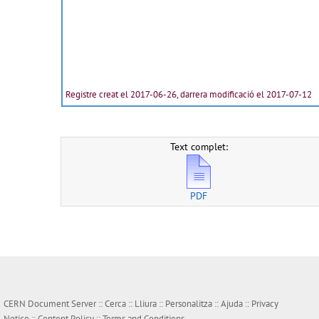
Registre creat el 2017-06-26, darrera modificació el 2017-07-12
Text complet:
PDF
CERN Document Server ::
Cerca
::
Lliura
::
Personalitza
::
Ajuda
::
Privacy
Notice
::
Content Policy
::
Terms and Conditions