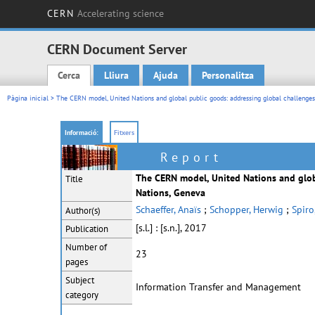
CERN
Accelerating science
CERN Document Server
Cerca
Lliura
Ajuda
Personalitza
Main menu
Pàgina inicial
> The CERN model, United Nations and global public goods: addressing global challenges
Informació:
Fitxers
Report
The CERN model, United Nations and glob
Title
Nations, Geneva
Schaeffer, Anaïs
;
Schopper, Herwig
;
Spiro
Author(s)
[s.l.] : [s.n.], 2017
Publication
Number of
23
pages
Subject
Information Transfer and Management
category