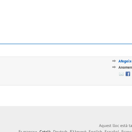
Afegeix-
Anomena
Aquest lloc està 
Български
Català
Deutsch
Ελληνικά
English
Español
Franç