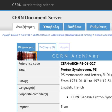
CERN
Accelerating science
CERN Document Server
Αναζήτηση
Υποβολή
Βοήθεια
Ρυθμίσεις
Main menu
Αρχική Σελίδα
>
Archives
>
CERN Archives
>
Accelerators (construction and running)
>
Proton Synchrot
Πληροφορίες
Συζήτηση (0)
Αρχεία
CERN Archives
CERN-ARCH-PS-06-027
Reference code
Proton Synchrotron, PS
Title
PS memoranda and letters, SI-DL 
From 1971-01-01 to 1971-12-31
Date(s)
English, French
Language(s)
Corporate
compiler(s)
CERN. Geneva. Proton Sync
5 cm
Imprint