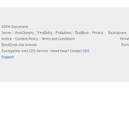
CERN Document
Български
Server ::
Αναζήτηση
::
Υποβολή
::
Ρυθμίσεις
::
Βοήθεια
::
Privacy
Hrva
Notice
::
Content Policy
::
Terms and Conditions
Por
Βασίζεται στο
Invenio
Συντηρείται από
CDS Service
- Need help? Contact
CDS
Support
.