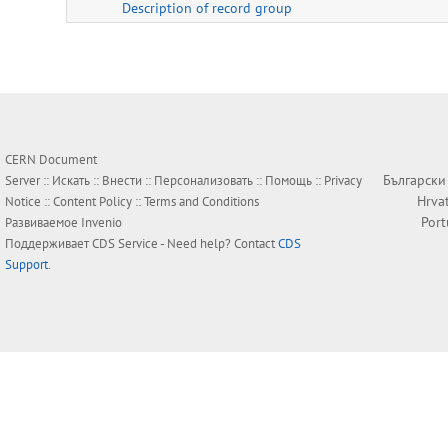
Description of record group
CERN Document
Български
Server ::
Искать
::
Внести
::
Персонализовать
::
Помощь
::
Privacy
Hrva
Notice
::
Content Policy
::
Terms and Conditions
Por
Развиваемое
Invenio
Поддерживает
CDS Service
- Need help? Contact
CDS
Support
.