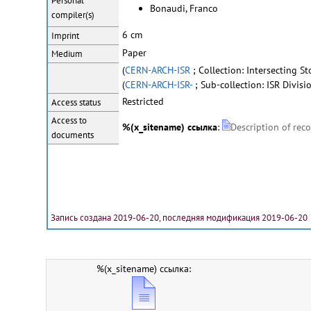
Personal
Bonaudi, Franco
compiler(s)
6 cm
Imprint
Paper
Medium
(
CERN-ARCH-ISR
; Collection: Intersecting St
(
CERN-ARCH-ISR-
; Sub-collection: ISR Divisio
Restricted
Access status
Access to
%(x_sitename) ссылка
:
Description of rec
documents
Запись создана 2019-06-20, последняя модификация 2019-06-20
%(x_sitename) ссылка: