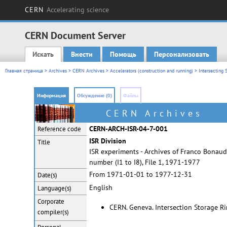
CERN
Accelerating science
CERN Document Server
Искать
Внести
Помощь
Персонализовать
Main menu
Главная страница
>
Archives
>
CERN Archives
>
Accelerators (construction and running)
>
Intersecting 
Информация
Обсуждение (0)
Файлы
CERN Archives
CERN-ARCH-ISR-04-7-001
Reference code
ISR Division
Title
ISR experiments - Archives of Franco Bonaudi
number (I1 to I8), File 1, 1971-1977
From 1971-01-01 to 1977-12-31
Date(s)
English
Language(s)
Corporate
CERN. Geneva. Intersection Storage Ri
compiler(s)