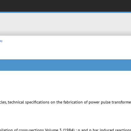
oy
8
cles, technical specifications on the fabrication of power pulse transform
pilation of cross-sections Volume 3 (1984) : p and p bar induced reaction