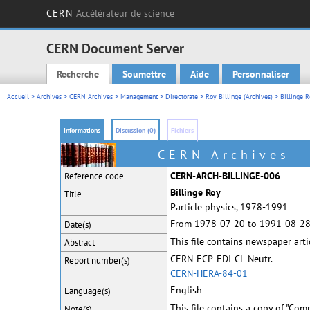
CERN
Accélérateur de science
CERN Document Server
Recherche
Soumettre
Aide
Personnaliser
Main menu
Accueil
>
Archives
>
CERN Archives
>
Management
>
Directorate
>
Roy Billinge (Archives)
> Billinge R
Informations
Discussion (0)
Fichiers
CERN Archives
CERN-ARCH-BILLINGE-006
Reference code
Billinge Roy
Title
Particle physics, 1978-1991
From 1978-07-20 to 1991-08-2
Date(s)
This file contains newspaper arti
Abstract
CERN-ECP-EDI-CL-Neutr.
Report
number(s)
CERN-HERA-84-01
English
Language(s)
This file contains a copy of "Com
Note(s)