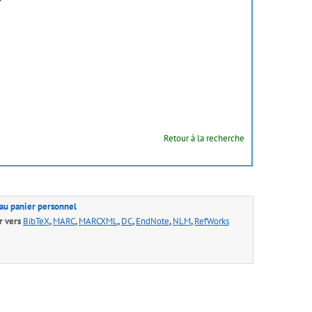
Retour à la recherche
 au panier personnel
r vers
BibTeX
,
MARC
,
MARCXML
,
DC
,
EndNote
,
NLM
,
RefWorks