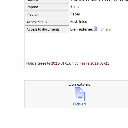
5 cm
Imprint
Paper
Medium
Restricted
Access status
Lien externe
:
Fichiers
Access to documents
Notice créée le 2021-01-13, modifiée le 2022-03-21
Lien externe:
Fichiers