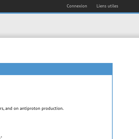
Connexion
Liens utiles
ers, and on antiproton production.
s"