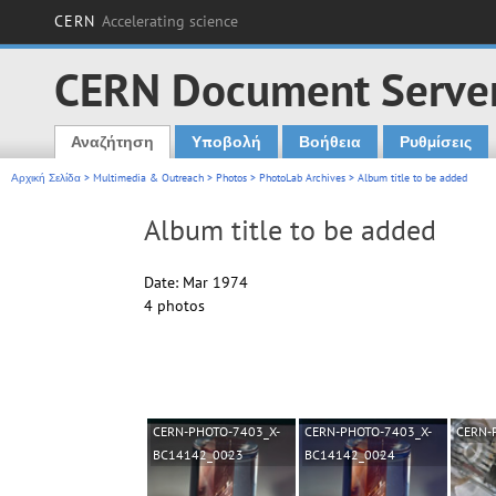
CERN
Accelerating science
CERN Document Serve
Αναζήτηση
Υποβολή
Βοήθεια
Ρυθμίσεις
Main menu
Αρχική Σελίδα
>
Multimedia & Outreach
>
Photos
>
PhotoLab Archives
> Album title to be added
Album title to be added
Date: Mar 1974
4 photos
CERN-PHOTO-7403_X-
CERN-PHOTO-7403_X-
CERN-
BC14142_0023
BC14142_0024