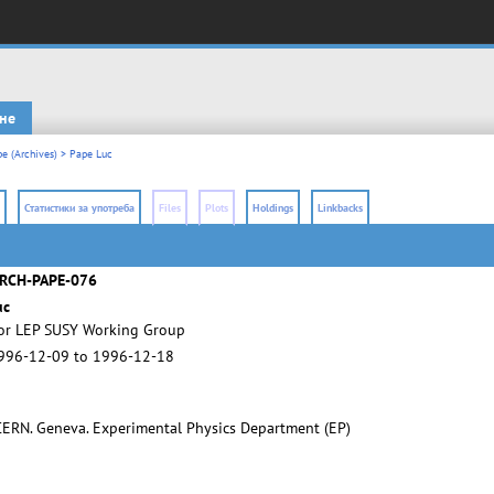
не
e (Archives)
> Pape Luc
Статистики за употреба
Files
Plots
Holdings
Linkbacks
RCH-PAPE-076
uc
for LEP SUSY Working Group
996-12-09 to 1996-12-18
ERN. Geneva. Experimental Physics Department (EP)