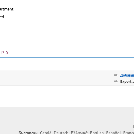
artment
ted
-12-01
Добавян
Export 
Български
Català
Deutsch
Ελληνικά
English
Español
Franç