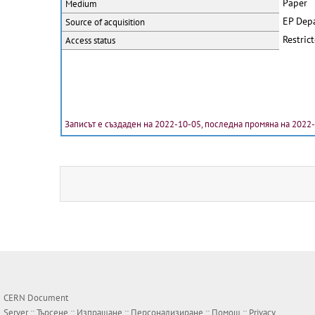
Paper
Medium
EP Dep
Source of acquisition
Restric
Access status
Записът е създаден на 2022-10-05, последна промяна на 2022
CERN Document
Server ::
Търсене
::
Изпращане
::
Персонализиране
::
Помощ
::
Privacy