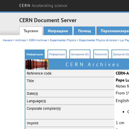
CERN
Accelerating science
CERN Document Server
Търсене
Изпращане
Помощ
Персонализира
Main menu
Начало
>
Archives
>
CERN Archives
>
Experimental Physics
>
Experimental Physics divisions
>
Luc Pap
Информация
Референции
Цитирания (0)
Keywords
Дискусия (0)
CERN Archives
CERN-A
Reference code
Pape L
Title
Notes 
From 1
Date(s)
English
Language(s)
Corporate
compiler(s)
C
1 cm
Imprint