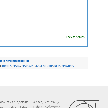
Back to search
е в личната кошница
as
BibTeX
,
MARC
,
MARCXML
,
DC
,
EndNote
,
NLM
,
RefWorks
Този сайт е достъпен на следните езици:
ais
Hrvatski
Italiano
日本語
ქართული