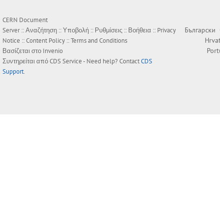
CERN Document
Български
Server ::
Αναζήτηση
::
Υποβολή
::
Ρυθμίσεις
::
Βοήθεια
::
Privacy
Hrva
Notice
::
Content Policy
::
Terms and Conditions
Por
Βασίζεται στο
Invenio
Συντηρείται από
CDS Service
- Need help? Contact
CDS
Support
.