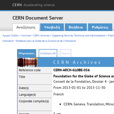
CERN
Accelerating science
CERN Document Server
Αναζήτηση
Υποβολή
Βοήθεια
Ρυθμίσεις
Main menu
Αρχική Σελίδα
>
Archives
>
CERN Archives
>
Supporting Services, Technical and Administration
>
Publi
Innovation - Fondation pour le Globe de la Science et de l'Innovation
Πληροφορίες
Συζήτηση (0)
Αρχεία
CERN Archives
CERN-ARCH-GLOBE-056
Reference code
Foundation for the Globe of Science an
Title
Conseil de la Fondation, Dossier 4 - j
From 2013-01-01 to 2015-11-30
Date(s)
French
Language(s)
Corporate
compiler(s)
CERN. Geneva. Translation, Min
5 cm