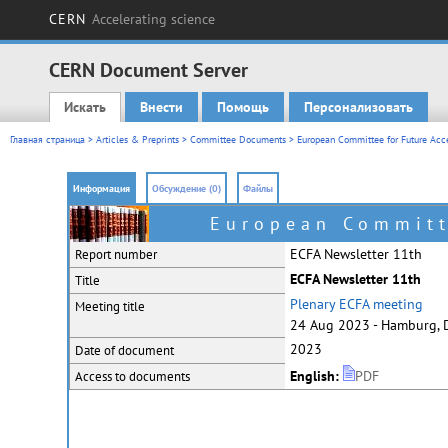
CERN
Accelerating science
CERN Document Server
Искать
Внести
Помощь
Персонализовать
Main menu
Главная страница
>
Articles & Preprints
>
Committee Documents
>
European Committee for Future Acce
Информация
Обсуждение (0)
Файлы
European Committ
ECFA Newsletter 11th
Report number
ECFA Newsletter 11th
Title
Plenary ECFA meeting
Meeting title
24 Aug 2023 - Hamburg, 
2023
Date of document
English:
PDF
Access to documents