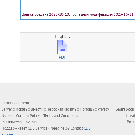
Запись создана 2023-10-10, последняя модификация 2023-10-11
English:
PDF
CERN Document
Български
Server ::
Искать
::
Внести
::
Персонализовать
::
Помощь
::
Privacy
Hrva
Notice
::
Content Policy
::
Terms and Conditions
Por
Развиваемое
Invenio
Поддерживает
CDS Service
- Need help? Contact
CDS
Support
.