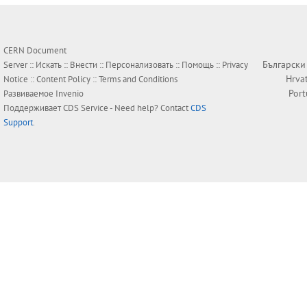
CERN Document
Български
Server ::
Искать
::
Внести
::
Персонализовать
::
Помощь
::
Privacy
Hrva
Notice
::
Content Policy
::
Terms and Conditions
Por
Развиваемое
Invenio
Поддерживает
CDS Service
- Need help? Contact
CDS
Support
.