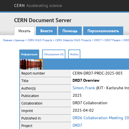
CERN
Accelerating science
CERN Document Server
Искать
Внести
Помощь
Персонализовать
Main menu
Главная страница
>
CERN R&D Projects
>
CERN Detector R&D Projects
>
DRD7
>
DRD7 Papers
> DRD
Информация
Обсуждение (0)
Файлы
CERN-DRD7-PROC-2025-003
Report number
DRD7 Overview
Title
Simon, Frank
(KIT - Karlsruhe In
Author(s)
2025
Publication
DRD7 Collaboration
Collaboration
2025-04-02
Imprint
DRD6 Collaboration Meeting 2
Published in:
DRD7
Project