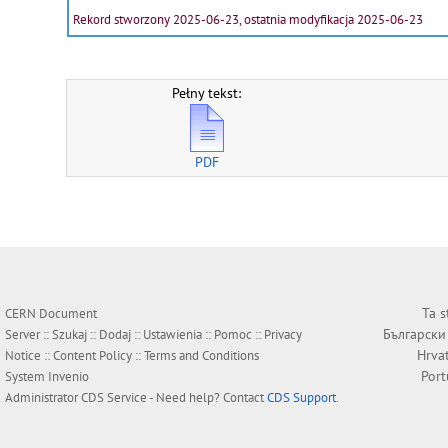
Rekord stworzony 2025-06-23, ostatnia modyfikacja 2025-06-23
Pełny tekst:
PDF
Ta s
CERN Document
Български
Server ::
Szukaj
::
Dodaj
::
Ustawienia
::
Pomoc
::
Privacy
Hrva
Notice
::
Content Policy
::
Terms and Conditions
Por
System
Invenio
Administrator
CDS Service
- Need help? Contact
CDS Support
.