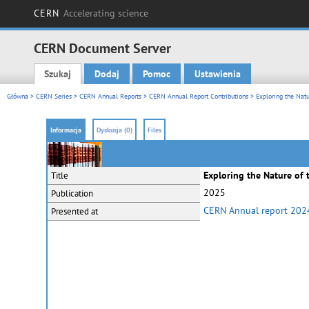
CERN
Accelerating science
CERN Document Server
Szukaj
Dodaj
Pomoc
Ustawienia
Main menu
Główna
>
CERN Series
>
CERN Annual Reports
>
CERN Annual Report Contributions
> Exploring the Natu
Informacja
Dyskusja (0)
Files
Exploring the Nature of 
Title
2025
Publication
CERN Annual report 202
Presented at