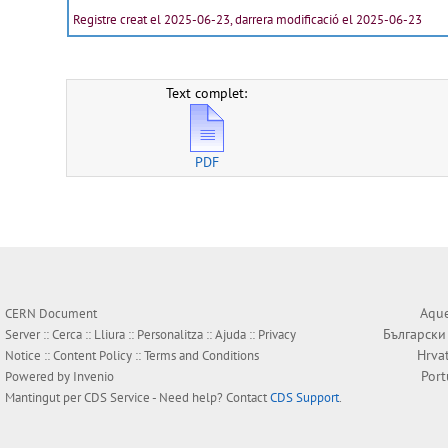
Registre creat el 2025-06-23, darrera modificació el 2025-06-23
Text complet:
PDF
Aque
CERN Document
Български
Server ::
Cerca
::
Lliura
::
Personalitza
::
Ajuda
::
Privacy
Hrva
Notice
::
Content Policy
::
Terms and Conditions
Por
Powered by
Invenio
Mantingut per
CDS Service
- Need help? Contact
CDS Support
.