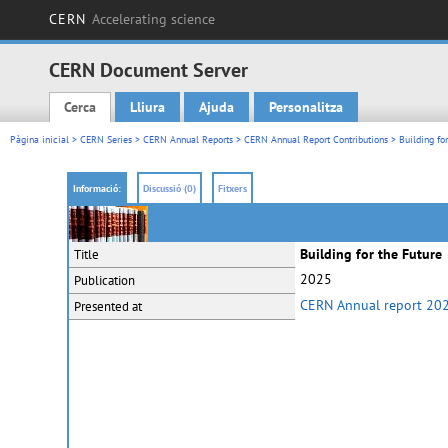
CERN
Accelerating science
CERN Document Server
Cerca
Lliura
Ajuda
Personalitza
Main menu
Pàgina inicial
>
CERN Series
>
CERN Annual Reports
>
CERN Annual Report Contributions
> Building for
Informació:
Discussió (0)
Fitxers
Building for the Future
Title
2025
Publication
CERN Annual report 20
Presented at