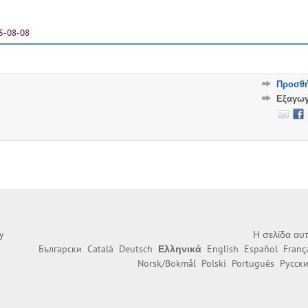
5-08-08
Προσθή
Εξαγω
Η σελίδα αυτ
y
Български
Català
Deutsch
Ελληνικά
English
Español
Franç
Norsk/Bokmål
Polski
Português
Русск