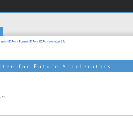
rators (ECFA)
>
Plenary ECFA
> ECFA Newsletter 15th
tee for Future Accelerators
 Fr