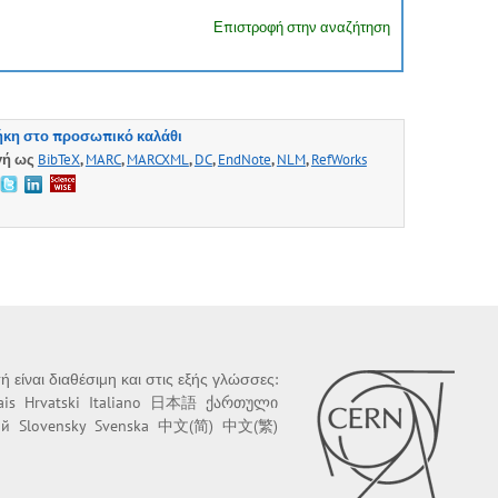
Επιστροφή στην αναζήτηση
κη στο προσωπικό καλάθι
γή ως
BibTeX
,
MARC
,
MARCXML
,
DC
,
EndNote
,
NLM
,
RefWorks
ή είναι διαθέσιμη και στις εξής γλώσσες:
ais
Hrvatski
Italiano
日本語
ქართული
ий
Slovensky
Svenska
中文(简)
中文(繁)