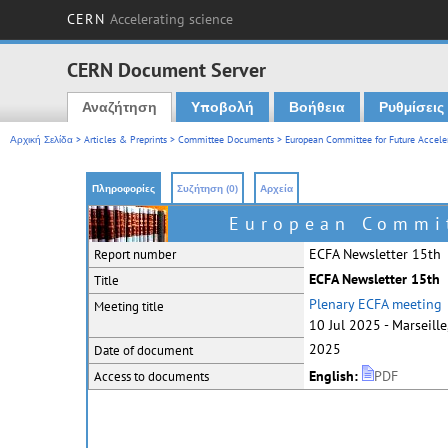
CERN
Accelerating science
CERN Document Server
Αναζήτηση
Υποβολή
Βοήθεια
Ρυθμίσεις
Main menu
Αρχική Σελίδα
>
Articles & Preprints
>
Committee Documents
>
European Committee for Future Accele
Πληροφορίες
Συζήτηση (0)
Αρχεία
European Commit
ECFA Newsletter 15th
Report number
ECFA Newsletter 15th
Title
Plenary ECFA meeting
Meeting title
10 Jul 2025 - Marseille,
2025
Date of document
English:
PDF
Access to documents