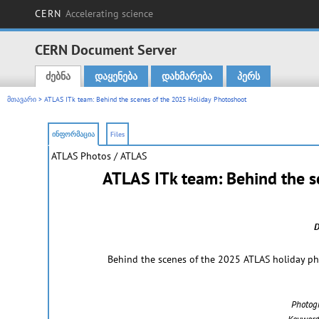
CERN
Accelerating science
CERN Document Server
ძებნა
დაყენება
დახმარება
პერს
Main menu
მთავარი
> ATLAS ITk team: Behind the scenes of the 2025 Holiday Photoshoot
ინფორმაცია
Files
ATLAS Photos
/ ATLAS
ATLAS ITk team: Behind the s
D
Behind the scenes of the 2025 ATLAS holiday ph
Photog