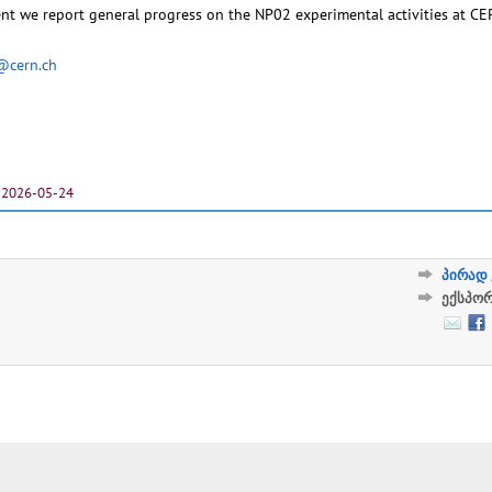
nt we report general progress on the NP02 experimental activities at CER
i@cern.ch
2026-05-24
პირად 
ექსპო