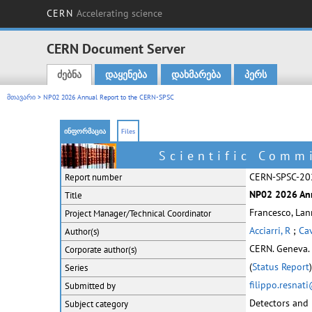
CERN
Accelerating science
CERN Document Server
ძებნა
დაყენება
დახმარება
პერს
Main menu
მთავარი
> NP02 2026 Annual Report to the CERN-SPSC
ინფორმაცია
Files
Scientific Comm
CERN-SPSC-202
Report number
NP02 2026 Ann
Title
Francesco, Lan
Project Manager/Technical Coordinator
Acciarri, R
;
Cav
Author(s)
CERN. Geneva.
Corporate
author(s)
(
Status Report
)
Series
filippo.resnat
Submitted by
Detectors and
Subject category