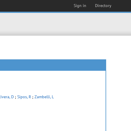
Sign in
Directory
ivera, D
;
Sipos, R
;
Zambelli, L