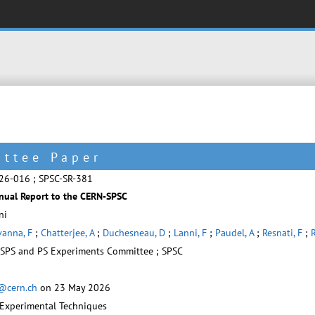
ittee Paper
6-016 ; SPSC-SR-381
ual Report to the CERN-SPSC
ni
anna, F
;
Chatterjee, A
;
Duchesneau, D
;
Lanni, F
;
Paudel, A
;
Resnati, F
;
R
 SPS and PS Experiments Committee ; SPSC
i@cern.ch
on 23 May 2026
 Experimental Techniques