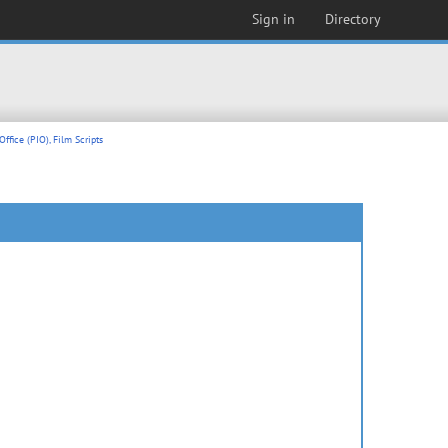
Sign in
Directory
ffice (PIO), Film Scripts