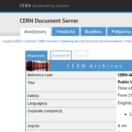
CERN
Accelerating science
CERN Document Server
Αναζήτηση
Υποβολή
Βοήθεια
Ρυθμίσεις
Main menu
Αρχική Σελίδα
>
Archives
>
CERN Archives
>
Supporting Services, Technical and Administration
>
Publi
Πληροφορίες
Συζήτηση (0)
Αρχεία
CERN Archives
CERN-A
Reference code
Public I
Title
Films o
From 1
Date(s)
English
Language(s)
Corporate
compiler(s)
C
6 cm
Imprint