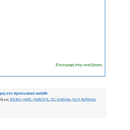
Επιστροφή στην αναζήτηση
κη στο προσωπικό καλάθι
γή ως
BibTeX
,
MARC
,
MARCXML
,
DC
,
EndNote
,
NLM
,
RefWorks