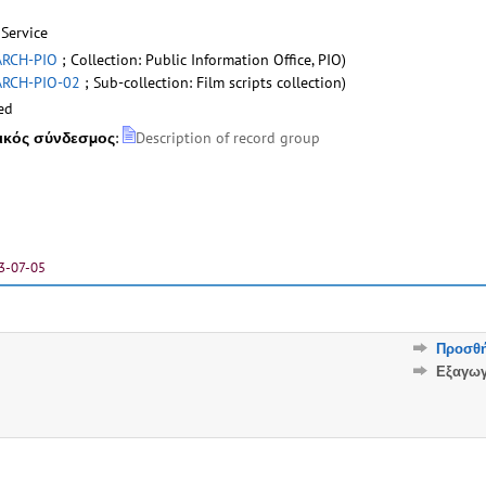
Service
ARCH-PIO
; Collection: Public Information Office, PIO)
RCH-PIO-02
; Sub-collection: Film scripts collection)
ed
ικός σύνδεσμος
:
Description of record group
3-07-05
Προσθή
Εξαγω