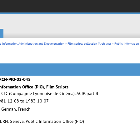
c Information, Administration and Documentation
>
Film scripts collection (Archives)
> Public Information O
RCH-PIO-02-048
nformation Office (PIO), Film Scripts
f CLC (Compagnie Lyonnaise de Cinéma), ACIP, part B
981-12-08 to 1983-10-07
, German, French
ERN. Geneva. Public Information Office (PIO)