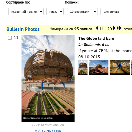
Сортиране по:
Покажи:
Bulletin Photos
Намерени са
93
записа
11 - 20
отив
11.
The Globe laid bare
Le Globe mis à nu
If you’re at CERN at the mome
08-10-2015
BUL-PHO-VIEW-2015-001
© 2015-2023 CERN