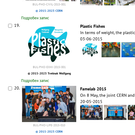
BUL-PHO-CIVIL-2015-001
© 2015-2023 CERN
Подробен запис
19.
Plastic Fishes
In terms of weight, the plasti
03-06-2015
BUL-PHO-EXHI-2015-001
© 2015-2023 Trettnak Wolfgang
Подробен запис
20.
Famelab 2015
On 8 May, the joint CERN and
20-05-2015
BUL-PHO-LIFE-2015-010
© 2015-2023 CERN