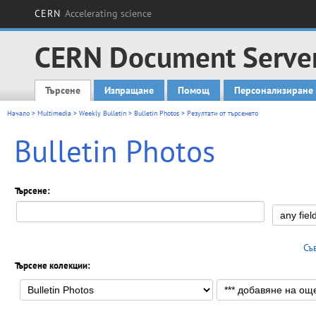
CERN
Accelerating science
CERN Document Serve
Търсене
Изпращане
Помощ
Персонализиране
Main menu
Начало
>
Multimedia
>
Weekly Bulletin
>
Bulletin Photos
> Резултати от търсенето
Bulletin Photos
Търсене:
Съ
Търсене колекции: