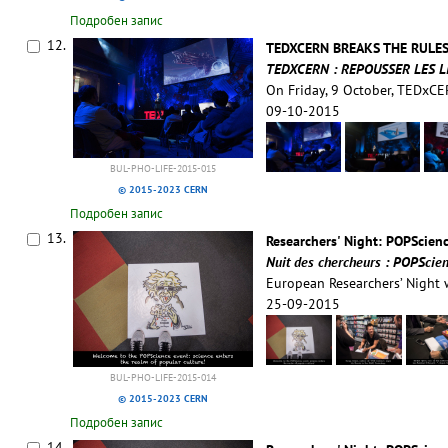
Подробен запис
12.
TEDXCERN BREAKS THE RULE
TEDXCERN : REPOUSSER LES L
On Friday, 9 October, TEDxC
09-10-2015
BUL-PHO-LIFE-2015-015
© 2015-2023 CERN
Подробен запис
13.
Researchers' Night: POPScienc
Nuit des chercheurs : POPScien
European Researchers’ Night
25-09-2015
BUL-PHO-LIFE-2015-014
© 2015-2023 CERN
Подробен запис
14.