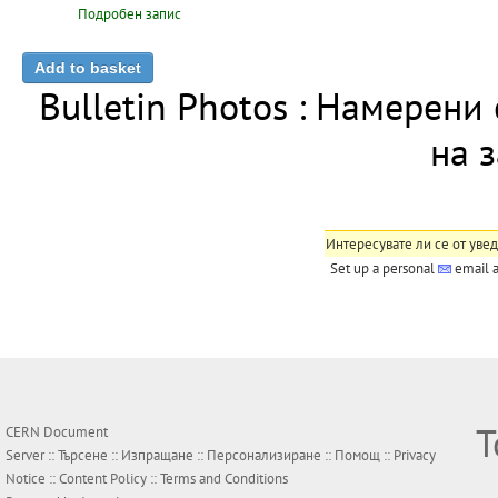
Подробен запис
Bulletin Photos : Намерени
на 
Интересувате ли се от увед
Set up a personal
email a
Т
CERN Document
Server ::
Търсене
::
Изпращане
::
Персонализиране
::
Помощ
::
Privacy
Notice
::
Content Policy
::
Terms and Conditions