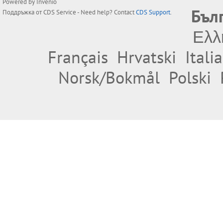
Powered by
Invenio
Бъл
Поддръжка от
CDS Service
- Need help? Contact
CDS Support
.
Ελλ
Français
Hrvatski
Itali
Norsk/Bokmål
Polski