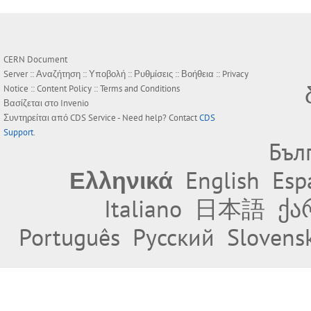
CERN Document
Server ::
Αναζήτηση
::
Υποβολή
::
Ρυθμίσεις
::
Βοήθεια
::
Privacy
Notice
::
Content Policy
::
Terms and Conditions
Βασίζεται στο
Invenio
Συντηρείται από
CDS Service
- Need help? Contact
CDS
Support
.
Бъл
Ελληνικά
English
Esp
Italiano
日本語
ქა
Português
Русский
Slovens