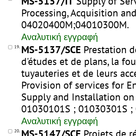
MS-5157/IT
Supply of Ser
Processing, Acquisition an
04020400M;04010300M
.
Αναλυτική εγγραφή
MS-5137/SCE
Prestation d
19.
d'études et de plans, la fou
tuyauteries et de leurs ac
Provision of services for 
Supply and Installation on
01030101S ; 01030301S ;
Αναλυτική εγγραφή
MS-5147/SCE
Projets de 
20.