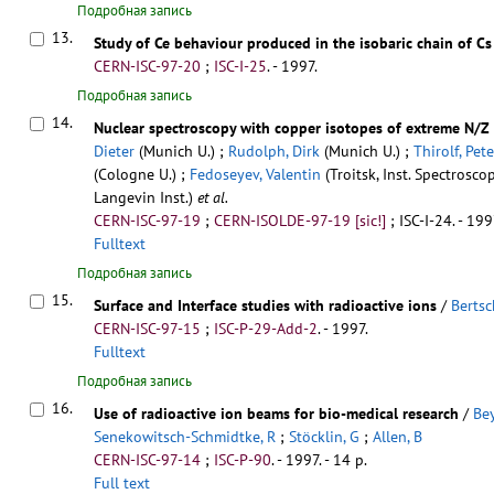
Подробная запись
13.
Study of Ce behaviour produced in the isobaric chain of Cs 
CERN-ISC-97-20
;
ISC-I-25
.
- 1997.
Подробная запись
14.
Nuclear spectroscopy with copper isotopes of extreme N/Z 
Dieter
(Munich U.) ;
Rudolph, Dirk
(Munich U.) ;
Thirolf, Pete
(Cologne U.) ;
Fedoseyev, Valentin
(Troitsk, Inst. Spectrosco
Langevin Inst.)
et al.
CERN-ISC-97-19
;
CERN-ISOLDE-97-19 [sic!]
;
ISC-I-24
.
- 1997
Fulltext
Подробная запись
15.
Surface and Interface studies with radioactive ions
/
Bertsc
CERN-ISC-97-15
;
ISC-P-29-Add-2
.
- 1997.
Fulltext
Подробная запись
16.
Use of radioactive ion beams for bio-medical research
/
Bey
Senekowitsch-Schmidtke, R
;
Stöcklin, G
;
Allen, B
CERN-ISC-97-14
;
ISC-P-90
.
- 1997. - 14 p.
Full text