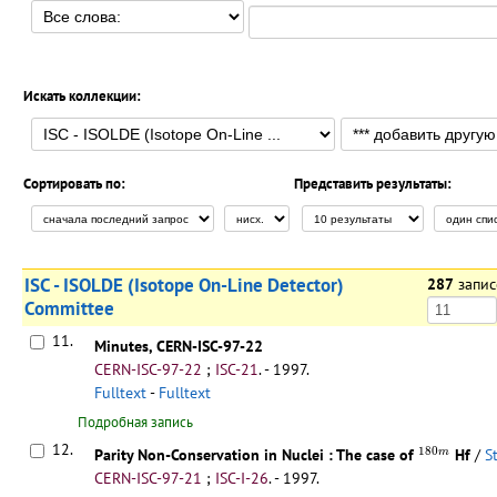
Искать коллекции:
Сортировать по:
Представить результаты:
ISC - ISOLDE (Isotope On-Line Detector)
287
запи
Committee
11.
Minutes, CERN-ISC-97-22
CERN-ISC-97-22
;
ISC-21
.
- 1997.
Fulltext
-
Fulltext
Подробная запись
180
m
12.
180
Parity Non-Conservation in Nuclei
: The case of
Hf
/
S
m
CERN-ISC-97-21
;
ISC-I-26
.
- 1997.