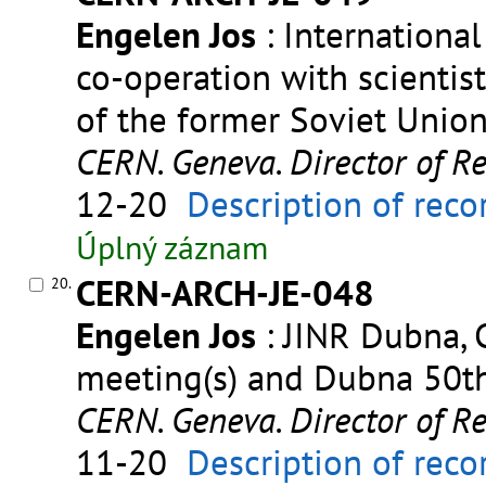
Engelen Jos
: International
co-operation with scientis
of the former Soviet Union
CERN. Geneva. Director of R
12-20
Description of reco
Úplný záznam
CERN-ARCH-JE-048
20.
Engelen Jos
: JINR Dubna, 
meeting(s) and Dubna 50th
CERN. Geneva. Director of R
11-20
Description of reco