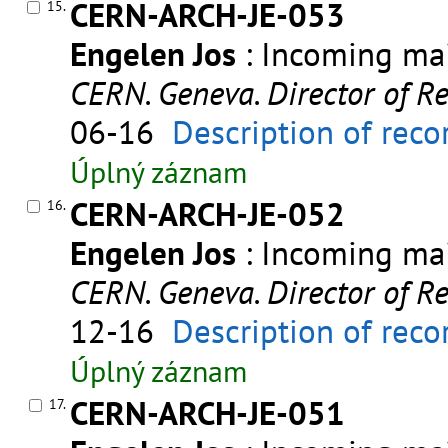
CERN-ARCH-JE-053
15.
Engelen Jos
: Incoming mail
CERN. Geneva. Director of R
06-16
Description of reco
Úplný záznam
CERN-ARCH-JE-052
16.
Engelen Jos
: Incoming mail
CERN. Geneva. Director of R
12-16
Description of reco
Úplný záznam
CERN-ARCH-JE-051
17.