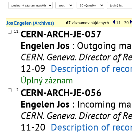
Jos Engelen (Archives)
67
záznamov nájdených
11 - 20
CERN-ARCH-JE-057
11.
Engelen Jos
: Outgoing mai
CERN. Geneva. Director of R
12-09
Description of reco
Úplný záznam
CERN-ARCH-JE-056
12.
Engelen Jos
: Incoming mai
CERN. Geneva. Director of R
11-20
Description of reco