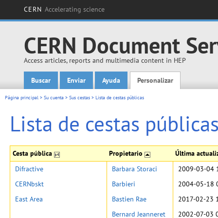
CERN
Accelerating science
CERN Document Ser
Access articles, reports and multimedia content in HEP
Buscar
Enviar
Ayuda
Personalizar
Main menu
Página principal
>
Su cuenta
>
Sus cestas
>
Lista de cestas públicas
Lista de cestas pública
Cesta pública
Propietario
Última actual
Difractive
Barbara Storaci
2009-03-04 
CERNbskt
Barbieri
2004-05-18 
East Area
Bastien Rae
2017-02-23 
Bernard Jeanneret
2002-07-03 