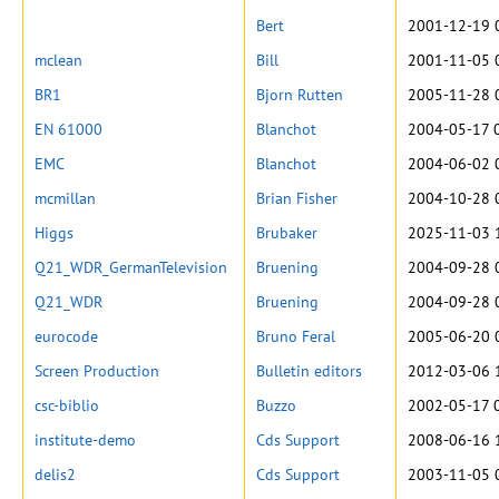
Bert
2001-12-19 
mclean
Bill
2001-11-05 
BR1
Bjorn Rutten
2005-11-28 
EN 61000
Blanchot
2004-05-17 
EMC
Blanchot
2004-06-02 
mcmillan
Brian Fisher
2004-10-28 
Higgs
Brubaker
2025-11-03 
Q21_WDR_GermanTelevision
Bruening
2004-09-28 
Q21_WDR
Bruening
2004-09-28 
eurocode
Bruno Feral
2005-06-20 
Screen Production
Bulletin editors
2012-03-06 
csc-biblio
Buzzo
2002-05-17 
institute-demo
Cds Support
2008-06-16 
delis2
Cds Support
2003-11-05 