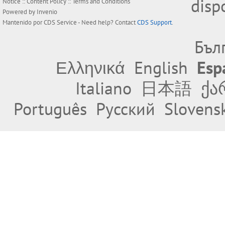
disp
Notice
::
Content Policy
::
Terms and Conditions
Powered by
Invenio
Mantenido por
CDS Service
- Need help? Contact
CDS Support
.
Бъл
Ελληνικά
English
Esp
Italiano
日本語
ქა
Português
Русский
Slovens