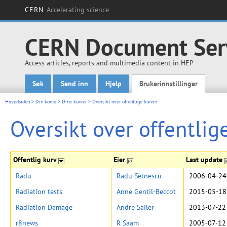
CERN
Accelerating science
CERN Document Ser
Access articles, reports and multimedia content in HEP
Søk
Send inn
Hjelp
Brukerinnstillinger
Main menu
Hovedsiden
>
Din konto
>
Dine kurver
>
Oversikt over offentlige kurver
Oversikt over offentlig
Offentlig kurv
Eier
Last update
Radu
Radu Setnescu
2006-04-24
Radiation tests
Anne Gentil-Beccot
2015-05-18
Radiation Damage
Andre Sailer
2013-07-22
r8news
R Saam
2005-07-12