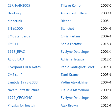
CERN-AB-2005
Tjitske Kehrer
2007-
Hawking
Anne Gentil-Beccot
2009-
dieperink
Dieper
2005-
EN 61000
Blanchot
2004-
EMC standards
Chris Parkman
2004-
IPAC11
Sonia Escaffre
2013-
1998_EPAC
Evelyne Delucinge
2001-
ALICE DAQ
Adriana Telesca
2012-
Liverpool LHCb Notes
Pablo Rodriguez Perez
2014-
CMS conf
Tami Kramer
2003-
Lambda 1995-2000
Vadim Alexakhine
2004-
cavern infrastructure
Claudia Marcelloni
2009-
1997_CEC/ICMC
Evelyne Delucinge
2001-
Physics for health
Alex Brown
2015-