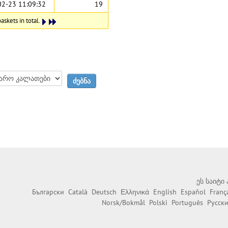
02-23 11:09:32
19
askets in total.
ეს საიტი
Български
Català
Deutsch
Ελληνικά
English
Español
Franç
Norsk/Bokmål
Polski
Português
Русск