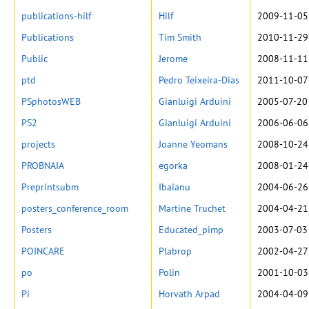
publications-hilf
Hilf
2009-11-05
Publications
Tim Smith
2010-11-29
Public
Jerome
2008-11-11
ptd
Pedro Teixeira-Dias
2011-10-07
PSphotosWEB
Gianluigi Arduini
2005-07-20
PS2
Gianluigi Arduini
2006-06-06
projects
Joanne Yeomans
2008-10-24
PROBNAIA
egorka
2008-01-24
Preprintsubm
Ibaianu
2004-06-26
posters_conference_room
Martine Truchet
2004-04-21
Posters
Educated_pimp
2003-07-03
POINCARE
Plabrop
2002-04-27
po
Polin
2001-10-03
Pi
Horvath Arpad
2004-04-09