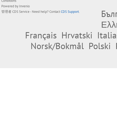
Conditions
Powered by
Invenio
Бъл
管理者
CDS Service
- Need help? Contact
CDS Support
.
Ελλ
Français
Hrvatski
Itali
Norsk/Bokmål
Polski