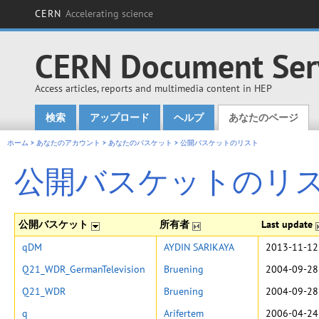
CERN
Accelerating science
CERN Document Ser
Access articles, reports and multimedia content in HEP
検索
アップロード
ヘルプ
あなたのページ
Main menu
ホーム
>
あなたのアカウント
>
あなたのバスケット
>
公開バスケットのリスト
公開バスケットのリ
公開バスケット
所有者
Last update
qDM
AYDIN SARIKAYA
2013-11-12
Q21_WDR_GermanTelevision
Bruening
2004-09-28
Q21_WDR
Bruening
2004-09-28
q
Arifertem
2006-04-24