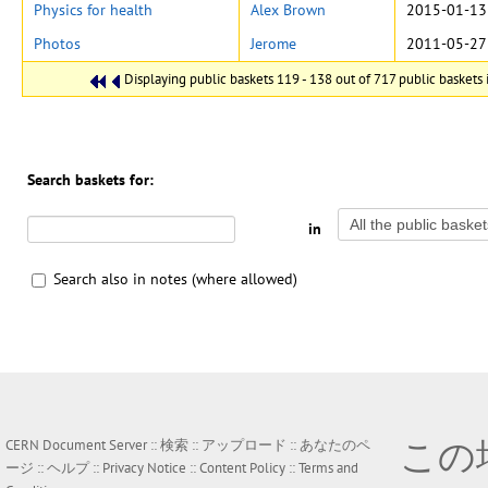
Physics for health
Alex Brown
2015-01-13
Photos
Jerome
2011-05-27
Displaying public baskets 119 - 138 out of 717 public baskets i
Search baskets for:
in
Search also in notes (where allowed)
この
CERN Document Server ::
検索
::
アップロード
::
あなたのペ
ージ
::
ヘルプ
::
Privacy Notice
::
Content Policy
::
Terms and