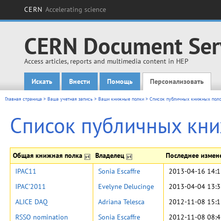
CERN
Accelerating science
CERN Document Ser
Access articles, reports and multimedia content in HEP
Искать
Внести
Помощь
Персонализовать
Main menu
Главная страница
>
Ваша учетная запись
>
Ваши книжные полки
>
Список публичных книжных пол
Список публичных кн
Общая книжная полка
Владелец
Последнее изме
IPAC11
Sonia Escaffre
2013-04-16 14:1
IPAC'2011
Evelyne Delucinge
2013-04-04 13:3
ALICE DAQ
Adriana Telesca
2012-11-08 15:1
RSSO nomination
Sonia Escaffre
2012-11-08 08:4