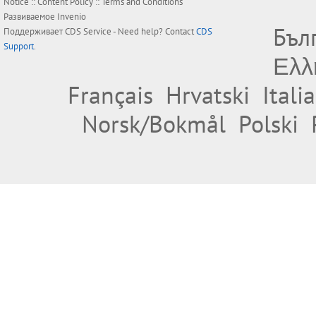
Notice
::
Content Policy
::
Terms and Conditions
Развиваемое
Invenio
Бъл
Поддерживает
CDS Service
- Need help? Contact
CDS
Support
.
Ελλ
Français
Hrvatski
Itali
Norsk/Bokmål
Polski