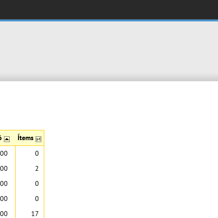
ió
Ítems
:00
0
:00
2
:00
0
:00
0
:00
17