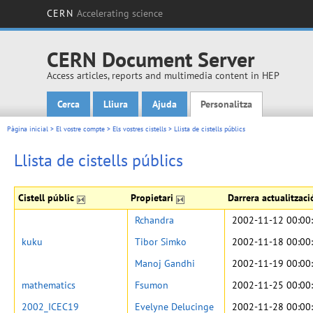
CERN
Accelerating science
CERN Document Server
Access articles, reports and multimedia content in HEP
Cerca
Lliura
Ajuda
Personalitza
Main menu
Pàgina inicial
>
El vostre compte
>
Els vostres cistells
>
Llista de cistells públics
Llista de cistells públics
Cistell públic
Propietari
Darrera actualitzac
Rchandra
2002-11-12 00:00
kuku
Tibor Simko
2002-11-18 00:00
Manoj Gandhi
2002-11-19 00:00
mathematics
Fsumon
2002-11-25 00:00
2002_ICEC19
Evelyne Delucinge
2002-11-28 00:00