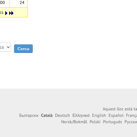
:00
24
cs.
Aquest lloc està 
Български
Català
Deutsch
Ελληνικά
English
Español
Franç
Norsk/Bokmål
Polski
Português
Русск