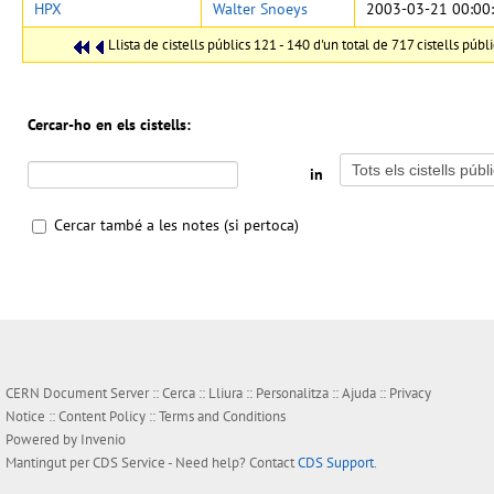
HPX
Walter Snoeys
2003-03-21 00:00
Llista de cistells públics 121 - 140 d'un total de 717 cistells públi
Cercar-ho en els cistells:
in
Cercar també a les notes (si pertoca)
CERN Document Server ::
Cerca
::
Lliura
::
Personalitza
::
Ajuda
::
Privacy
Notice
::
Content Policy
::
Terms and Conditions
Powered by
Invenio
Mantingut per
CDS Service
- Need help? Contact
CDS Support
.