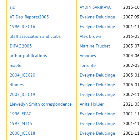
sjc
AYDIN SARIKAYA
2013-10
AT-Dep-Reports2005
Evelyne Delucinge
2007-05
1996_ICEC16
Evelyne Delucinge
2001-11
Staff association and clubs
Alex Brown
2015-05
DIPAC 2003
Martine Truchet
2003-07
arthur-publications
Amoraes
2004-06
maple
Torrente
2002-05
2004_ICEC20
Evelyne Delucinge
2005-01
dipoles
Evelyne Delucinge
2006-01
2002_ICEC19
Evelyne Delucinge
2002-11
Llewellyn Smith correspondence
Anita Hollier
2021-05
1996_EPAC
Evelyne Delucinge
2001-11
1997_MT15
Evelyne Delucinge
2001-11
2000_ICEC18
Evelyne Delucinge
2001-11