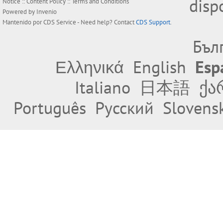
disp
Notice
::
Content Policy
::
Terms and Conditions
Powered by
Invenio
Mantenido por
CDS Service
- Need help? Contact
CDS Support
.
Бъл
Ελληνικά
English
Esp
Italiano
日本語
ქა
Português
Русский
Slovens