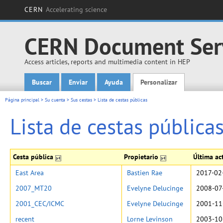
CERN
Accelerating science
CERN Document Ser
Access articles, reports and multimedia content in HEP
Buscar
Enviar
Ayuda
Personalizar
Main menu
Página principal
>
Su cuenta
>
Sus cestas
>
Lista de cestas públicas
Lista de cestas pública
Cesta pública
Propietario
Última ac
East Area
Bastien Rae
2017-02
2007_MT20
Evelyne Delucinge
2008-07
2001_CEC/ICMC
Evelyne Delucinge
2001-11
recent
Lorne Levinson
2003-10