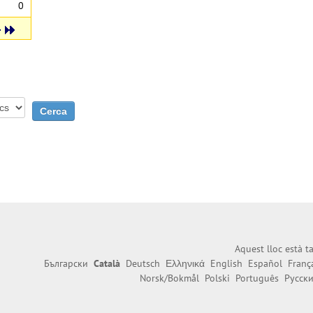
0
Aquest lloc està 
Български
Català
Deutsch
Ελληνικά
English
Español
Franç
Norsk/Bokmål
Polski
Português
Русск