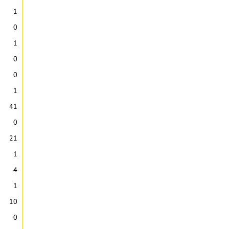
1
0
1
0
0
1
41
0
21
1
4
1
10
0