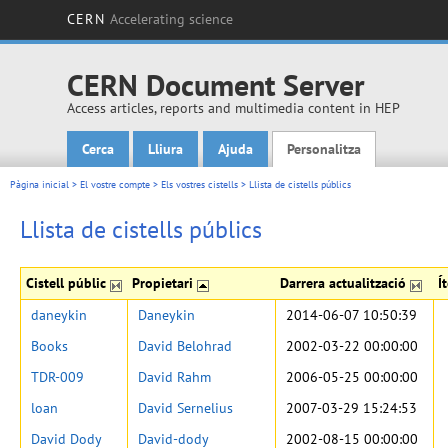
CERN
Accelerating science
CERN Document Server
Access articles, reports and multimedia content in HEP
Cerca
Lliura
Ajuda
Personalitza
Main menu
Pàgina inicial
>
El vostre compte
>
Els vostres cistells
>
Llista de cistells públics
Llista de cistells públics
Cistell públic
Propietari
Darrera actualització
Í
daneykin
Daneykin
2014-06-07 10:50:39
Books
David Belohrad
2002-03-22 00:00:00
TDR-009
David Rahm
2006-05-25 00:00:00
loan
David Sernelius
2007-03-29 15:24:53
David Dody
David-dody
2002-08-15 00:00:00