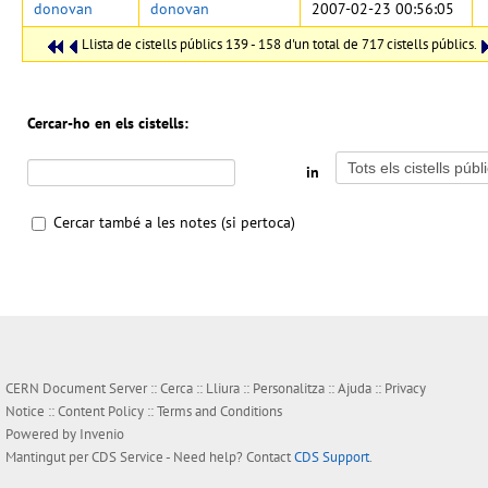
donovan
donovan
2007-02-23 00:56:05
Llista de cistells públics 139 - 158 d'un total de 717 cistells públics.
Cercar-ho en els cistells:
in
Cercar també a les notes (si pertoca)
CERN Document Server ::
Cerca
::
Lliura
::
Personalitza
::
Ajuda
::
Privacy
Notice
::
Content Policy
::
Terms and Conditions
Powered by
Invenio
Mantingut per
CDS Service
- Need help? Contact
CDS Support
.