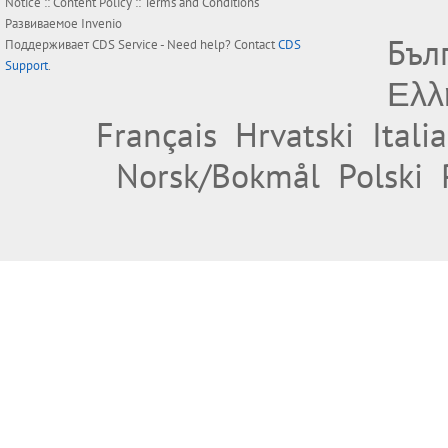
Notice
::
Content Policy
::
Terms and Conditions
Развиваемое
Invenio
Бъл
Поддерживает
CDS Service
- Need help? Contact
CDS
Support
.
Ελλ
Français
Hrvatski
Itali
Norsk/Bokmål
Polski