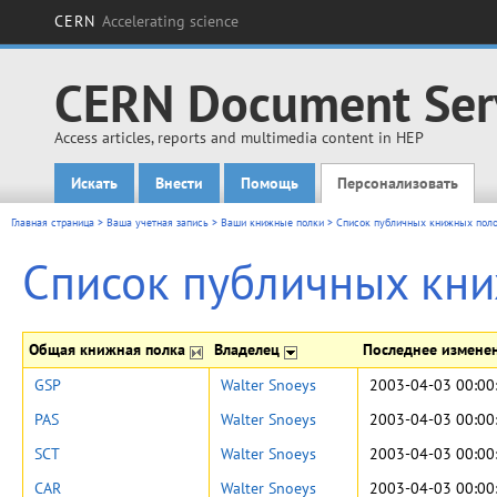
CERN
Accelerating science
CERN Document Ser
Access articles, reports and multimedia content in HEP
Искать
Внести
Помощь
Персонализовать
Main menu
Главная страница
>
Ваша учетная запись
>
Ваши книжные полки
>
Список публичных книжных пол
Список публичных кн
Общая книжная полка
Владелец
Последнее измене
GSP
Walter Snoeys
2003-04-03 00:00
PAS
Walter Snoeys
2003-04-03 00:00
SCT
Walter Snoeys
2003-04-03 00:00
CAR
Walter Snoeys
2003-04-03 00:00