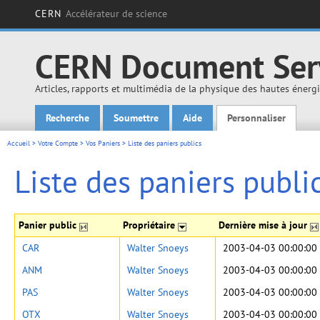
CERN
Accélérateur de science
CERN Document Ser
Articles, rapports et multimédia de la physique des hautes énerg
Recherche
Soumettre
Aide
Personnaliser
Main menu
Accueil
>
Votre Compte
>
Vos Paniers
>
Liste des paniers publics
Liste des paniers publi
Panier public
Propriétaire
Dernière mise à jour
CAR
Walter Snoeys
2003-04-03 00:00:00
ANM
Walter Snoeys
2003-04-03 00:00:00
PAS
Walter Snoeys
2003-04-03 00:00:00
OTX
Walter Snoeys
2003-04-03 00:00:00