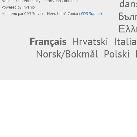
dan
Notice
::
Content Policy
::
Terms and Conditions
Powered by
Invenio
Бъл
Maintenu par
CDS Service
- Need help? Contact
CDS Support
.
Ελλ
Français
Hrvatski
Itali
Norsk/Bokmål
Polski