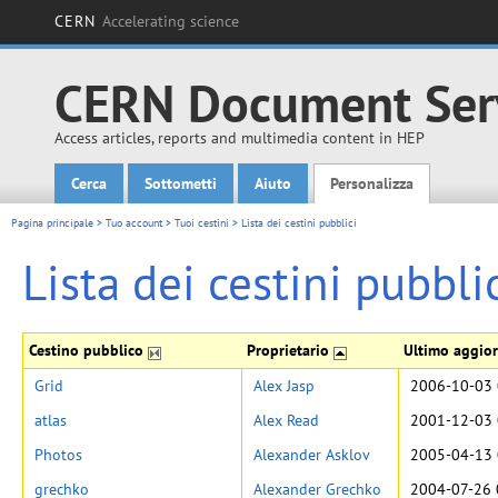
CERN
Accelerating science
CERN Document Ser
Access articles, reports and multimedia content in HEP
Cerca
Sottometti
Aiuto
Personalizza
Main menu
Pagina principale
>
Tuo account
>
Tuoi cestini
>
Lista dei cestini pubblici
Lista dei cestini pubbli
Cestino pubblico
Proprietario
Ultimo aggi
Grid
Alex Jasp
2006-10-03 
atlas
Alex Read
2001-12-03 
Photos
Alexander Asklov
2005-04-13 
grechko
Alexander Grechko
2004-07-26 