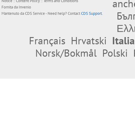
anche
Notice
::
Content Policy
::
Terms and Conditions
Fornita da
Invenio
Бъл
Mantenuto da
CDS Service
- Need help? Contact
CDS Support
.
Ελλ
Français
Hrvatski
Itali
Norsk/Bokmål
Polski