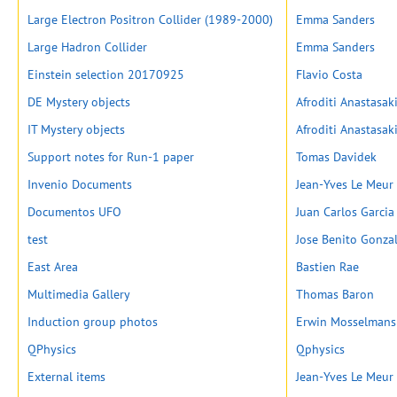
Large Electron Positron Collider (1989-2000)
Emma Sanders
Large Hadron Collider
Emma Sanders
Einstein selection 20170925
Flavio Costa
DE Mystery objects
Afroditi Anastasak
IT Mystery objects
Afroditi Anastasak
Support notes for Run-1 paper
Tomas Davidek
Invenio Documents
Jean-Yves Le Meur
Documentos UFO
Juan Carlos Garci
test
Jose Benito Gonza
East Area
Bastien Rae
Multimedia Gallery
Thomas Baron
Induction group photos
Erwin Mosselmans
QPhysics
Qphysics
External items
Jean-Yves Le Meur