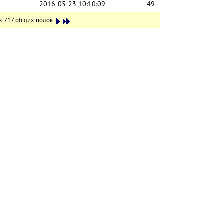
2016-05-23 10:10:09
49
х 717 общих полок.
Этот са
cy
Български
Català
Deutsch
Ελληνικά
English
Español
Franç
Norsk/Bokmål
Polski
Português
Русск