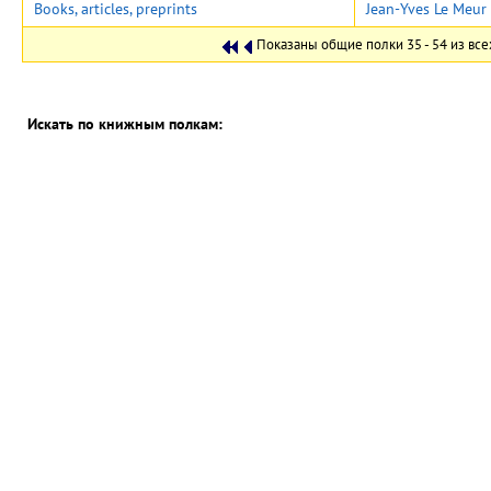
Books, articles, preprints
Jean-Yves Le Meur
Показаны общие полки 35 - 54 из все
Искать по книжным полкам:
in
Искать также в заметках (где разрешено)
CERN Document Server ::
Искать
::
Внести
::
Персонализовать
::
Помощь
::
Priva
Notice
::
Content Policy
::
Terms and Conditions
Развиваемое
Invenio
Поддерживает
CDS Service
- Need help? Contact
CDS Support
.