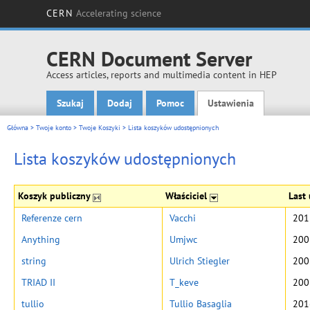
CERN
Accelerating science
CERN Document Server
Access articles, reports and multimedia content in HEP
Szukaj
Dodaj
Pomoc
Ustawienia
Main menu
Główna
>
Twoje konto
>
Twoje Koszyki
>
Lista koszyków udostępnionych
Lista koszyków udostępnionych
Koszyk publiczny
Właściciel
Last
Referenze cern
Vacchi
201
Anything
Umjwc
200
string
Ulrich Stiegler
200
TRIAD II
T_keve
200
tullio
Tullio Basaglia
201