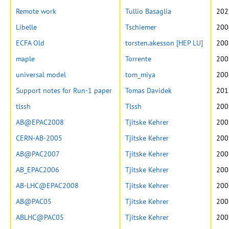
Remote work
Tullio Basaglia
202
Libelle
Tschiemer
200
ECFA Old
torsten.akesson [HEP LU]
200
maple
Torrente
200
universal model
tom_miya
200
Support notes for Run-1 paper
Tomas Davidek
201
tlssh
Tlssh
200
AB@EPAC2008
Tjitske Kehrer
200
CERN-AB-2005
Tjitske Kehrer
200
AB@PAC2007
Tjitske Kehrer
200
AB_EPAC2006
Tjitske Kehrer
200
AB-LHC@EPAC2008
Tjitske Kehrer
200
AB@PAC05
Tjitske Kehrer
200
ABLHC@PAC05
Tjitske Kehrer
200