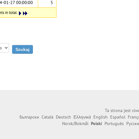
4-01-27 00:00:00
5
s in total.
Ta strona jest ró
Български
Català
Deutsch
Ελληνικά
English
Español
Franç
Norsk/Bokmål
Polski
Português
Русск